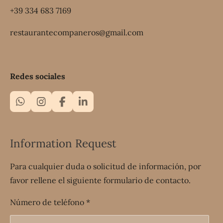
+39 334 683 7169
restaurantecompaneros@gmail.com
Redes sociales
W
I
F
L
h
n
a
i
a
s
c
n
t
t
e
k
Information Request
s
a
b
e
A
g
o
d
p
r
o
I
Para cualquier duda o solicitud de información, por
p
a
k
n
favor rellene el siguiente formulario de contacto.
m
Número de teléfono *